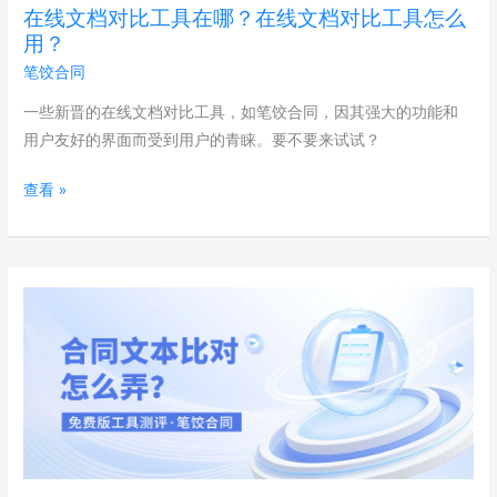
价
在线文档对比工具在哪？在线文档对比工具怎么
在
比
用？
哪？
最
笔饺合同
在
高？
线
一些新晋的在线文档对比工具，如笔饺合同，因其强大的功能和
文
用户友好的界面而受到用户的青睐。要不要来试试？
档
查看 »
对
比
工
具
合
怎
同
么
文
用？
本
比
对
怎
么