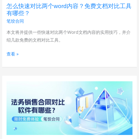
个
怎么快速对比两个word内容？免费文档对比工具
word
有哪些？
内
笔饺合同
容？
免
本文将并提供一些快速对比两个Word文档内容的实用技巧，并介
费
绍几款免费的文档对比工具。
文
查看 »
档
对
比
工
电
具
商
有
法
哪
务
些？
销
售
合