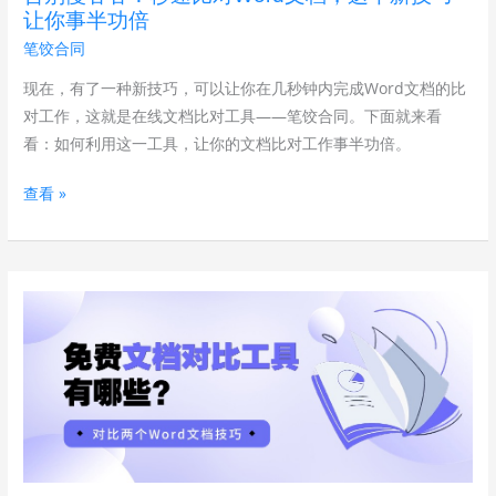
对
让你事半功倍
Word
笔饺合同
文
档，
现在，有了一种新技巧，可以让你在几秒钟内完成Word文档的比
这
对工作，这就是在线文档比对工具——笔饺合同。下面就来看
个
看：如何利用这一工具，让你的文档比对工作事半功倍。
新
查看 »
技
巧
让
你
怎
事
么
半
快
功
速
倍
对
比
两