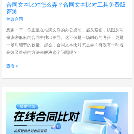
合同文本比对怎么弄？合同文本比对工具免费版
弄？
评测
合
笔饺合同
同
文
想象一下，你正坐在堆满文件的办公桌前，眉头紧锁，试图从两
本
份密密麻麻的合同中找出差异。这不仅是一场耐心的考验，更是
比
一场对细节的较量。那么，合同文本比对怎么弄？有没有一种既
对
高效又准确的方法来解决这个问题呢？
工
查看 »
具
免
费
版
笔
评
饺
测
合
同：
在
线