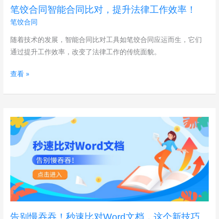
同
笔饺合同智能合同比对，提升法律工作效率！
比
笔饺合同
对，
提
随着技术的发展，智能合同比对工具如笔饺合同应运而生，它们
升
通过提升工作效率，改变了法律工作的传统面貌。
法
查看 »
律
工
作
效
告
率！
别
慢
吞
吞！
秒
速
比
告别慢吞吞！秒速比对Word文档，这个新技巧