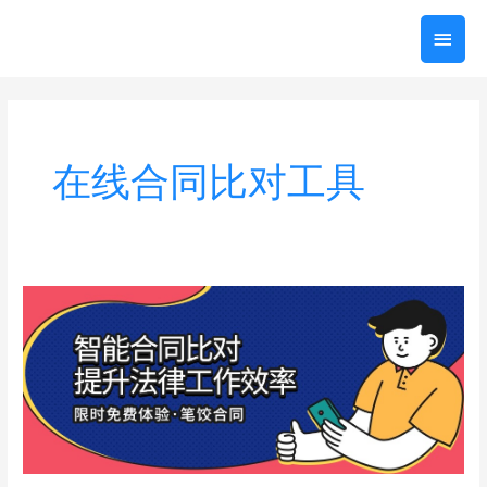
跳
主
至
内
菜
容
单
在线合同比对工具
笔
饺
合
同
智
能
合