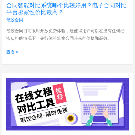
技
合同智能对比系统哪个比较好用？电子合同对比
哪
巧
平台哪家性价比最高？
个
有
笔饺合同
比
哪
较
笔饺合同目前限时开放免费体验，这使得用户可以在没有任何经
些？
好
济负担的情况下，先行体验笔饺合同带来的便捷和高效。
用？
查看 »
电
子
合
同
在
对
线
比
文
平
档
台
对
哪
比
家
工
性
具