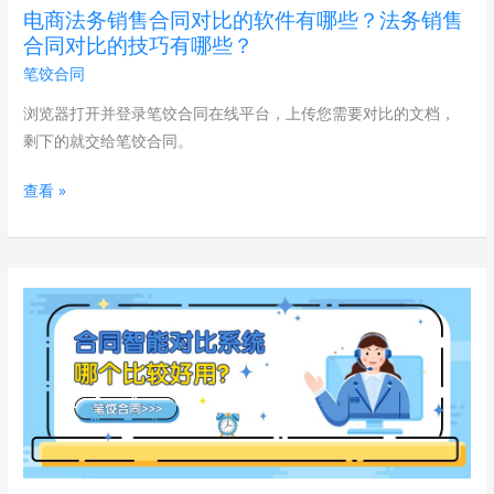
同
电商法务销售合同对比的软件有哪些？法务销售
对
合同对比的技巧有哪些？
比
笔饺合同
的
软
浏览器打开并登录笔饺合同在线平台，上传您需要对比的文档，
件
剩下的就交给笔饺合同。
有
查看 »
哪
些？
法
务
合
销
同
售
智
合
能
同
对
对
比
比
系
的
统