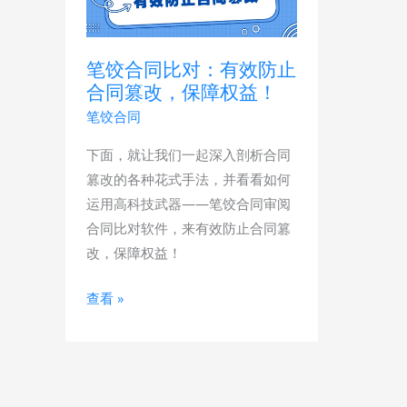
合
同
比
笔饺合同比对：有效防止
对：
合同篡改，保障权益！
有
笔饺合同
效
下面，就让我们一起深入剖析合同
防
篡改的各种花式手法，并看看如何
止
运用高科技武器——笔饺合同审阅
合
合同比对软件，来有效防止合同篡
同
改，保障权益！
篡
改，
查看 »
保
障
权
益！