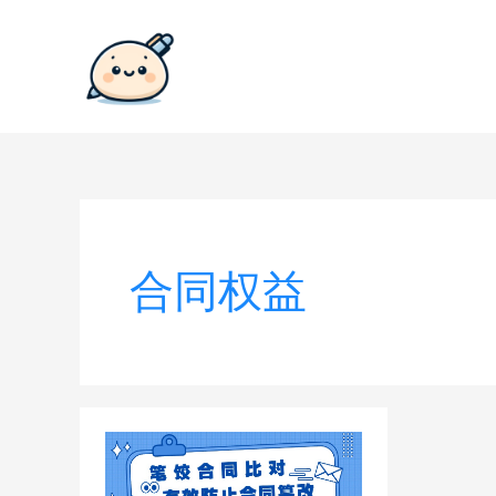
跳
至
内
容
合同权益
笔
饺