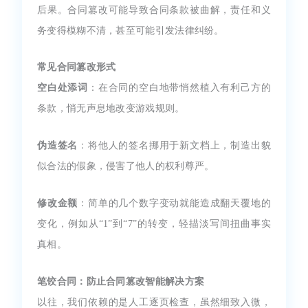
后果。合同篡改可能导致合同条款被曲解，责任和义
务变得模糊不清，甚至可能引发法律纠纷。
常见合同篡改形式
空白处添词
：在合同的空白地带悄然植入有利己方的
条款，悄无声息地改变游戏规则。
伪造签名
：将他人的签名挪用于新文档上，制造出貌
似合法的假象，侵害了他人的权利尊严。
修改金额
：简单的几个数字变动就能造成翻天覆地的
变化，例如从“1”到“7”的转变，轻描淡写间扭曲事实
真相。
笔饺合同：防止合同篡改智能解决方案
以往，我们依赖的是人工逐页检查，虽然细致入微，