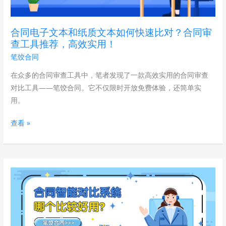
和
的
纸
技
合同电子文本和纸质文本如何快速比对？合同审
质
巧
查工具推荐，高效实用！
文
有
笔饺合同
本
哪
如
在众多的合同审查工具中，笔者发现了一款高效实用的合同审查
些？
何
对比工具——笔饺合同。它不仅限时开放免费体验，还简单实
快
用。
速
查看 »
比
对？
合
同
合
审
同
查
智
工
能
具
对
推