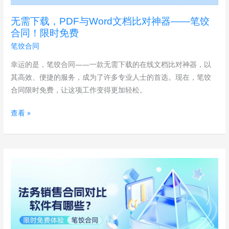
文
无需下载，PDF与Word文档比对神器——笔饺
档
合同！限时免费
比
笔饺合同
对
神
幸运的是，笔饺合同——一款无需下载的在线文档比对神器，以
器
其高效、便捷的服务，成为了许多专业人士的首选。现在，笔饺
——
合同限时免费，让这项工作变得更加轻松。
笔
查看 »
饺
合
同！
限
电
时
商
免
法
费
务
销
售