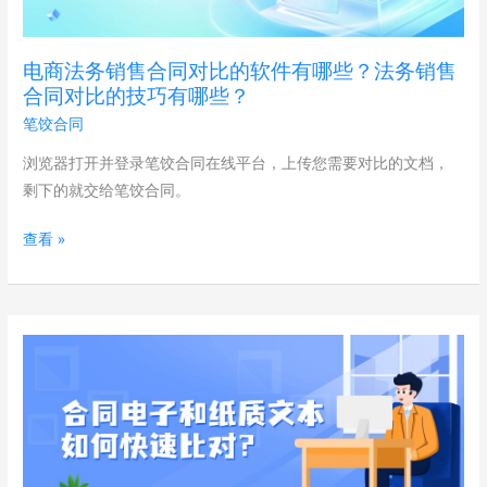
合
同
电商法务销售合同对比的软件有哪些？法务销售
对
合同对比的技巧有哪些？
比
笔饺合同
的
软
浏览器打开并登录笔饺合同在线平台，上传您需要对比的文档，
件
剩下的就交给笔饺合同。
有
查看 »
哪
些？
法
务
合
销
同
售
电
合
子
同
文
对
本
比