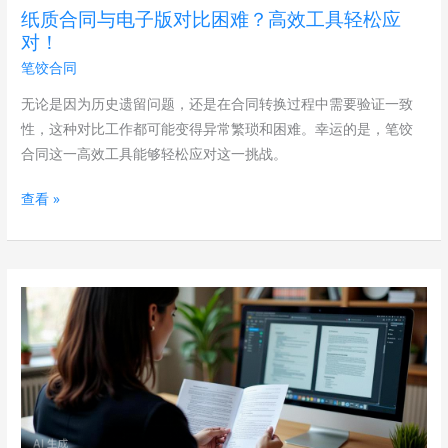
版
纸质合同与电子版对比困难？高效工具轻松应
对
对！
比
笔饺合同
困
难？
无论是因为历史遗留问题，还是在合同转换过程中需要验证一致
高
性，这种对比工作都可能变得异常繁琐和困难。幸运的是，笔饺
效
合同这一高效工具能够轻松应对这一挑战。
工
查看 »
具
轻
松
应
担
对！
心
用
印
合
同