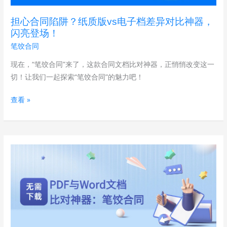
质
担心合同陷阱？纸质版vs电子档差异对比神器，
版
闪亮登场！
vs
笔饺合同
电
子
现在，“笔饺合同”来了，这款合同文档比对神器，正悄悄改变这一
档
切！让我们一起探索“笔饺合同”的魅力吧！
差
查看 »
异
对
比
神
无
器，
需
闪
下
亮
载，
登
PDF
场！
与
Word