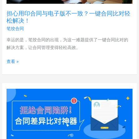
与
电
担心用印合同与电子版不一致？一键合同比对轻
子
松解决！
版
笔饺合同
不
一
幸运的是，笔饺合同的出现，为这一难题提供了一键合同比对的
致？
解决方案，让合同管理变得轻松高效。
一
查看 »
键
合
同
比
担
对
心
轻
合
松
同
解
陷
决！
阱？
纸