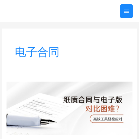
跳
主
至
内
菜
容
单
电子合同
纸
质
合
同
与
电
子