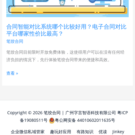
比
荐，
系
高
统
效
合同智能对比系统哪个比较好用？电子合同对比
哪
实
平台哪家性价比最高？
个
用！
笔饺合同
比
较
笔饺合同目前限时开放免费体验，这使得用户可以在没有任何经
好
济负担的情况下，先行体验笔饺合同带来的便捷和高效。
用？
查看 »
电
子
合
同
对
比
Copyright © 2026 笔饺合同 | 广州字言智语科技有限公司
粤ICP
平
备19080511号
粤公网安备 44010602011635号
台
企业微信私域管家
趣玩好应用
有路知识
优读
Jinkey
哪