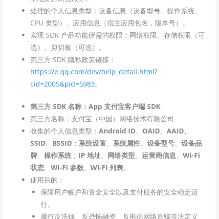
处理的个人信息类型：设备信息（设备型号、操作系统、
CPU 类型）、应用信息（宿主应用包名，版本号）。
实现 SDK 产品功能所需的权限：网络权限、存储权限（可
选）、剪切板（可选）。
第三方 SDK 隐私政策链接：
https://e.qq.com/dev/help_detail.html?
cid=2005&pid=5983
。
第三方 SDK 名称：App 支付宝客户端 SDK
第三方名称：支付宝（中国）网络技术有限公司
收集的个人信息类型：
Android ID
、
OAID
、
AAID、
SSID
、
BSSID
；
系统设置
、
系统属性
、
设备型号
、
设备品
牌
、
操作系统
；
IP 地址
、
网络类型
、
运营商信息
、
Wi-Fi
状态
、
Wi-Fi 参数
、
Wi-Fi 列表
。
使用目的：
保障用户账户和资金安全以及支付服务的安全稳定运
行。
履行反洗钱、反恐怖融资、反电信网络诈骗等法定义