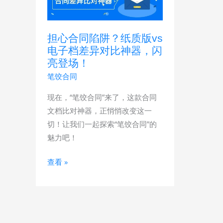
合
同
陷
担心合同陷阱？纸质版vs
阱？
电子档差异对比神器，闪
纸
亮登场！
质
笔饺合同
版
现在，“笔饺合同”来了，这款合同
vs
文档比对神器，正悄悄改变这一
电
切！让我们一起探索“笔饺合同”的
子
魅力吧！
档
差
查看 »
异
对
比
神
器，