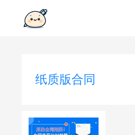
跳
至
内
容
纸质版合同
担
心