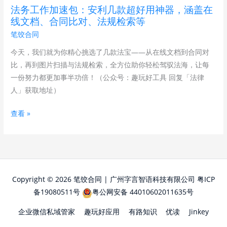
安
法务工作加速包：安利几款超好用神器，涵盖在
利
线文档、合同比对、法规检索等
几
笔饺合同
款
超
今天，我们就为你精心挑选了几款法宝——从在线文档到合同对
好
比，再到图片扫描与法规检索，全方位助你轻松驾驭法海，让每
用
一份努力都更加事半功倍！（公众号：趣玩好工具 回复「法律
神
人」获取地址）
器，
查看 »
涵
盖
在
线
文
档、
Copyright © 2026 笔饺合同 | 广州字言智语科技有限公司
粤ICP
合
备19080511号
粤公网安备 44010602011635号
同
企业微信私域管家
趣玩好应用
有路知识
优读
Jinkey
比