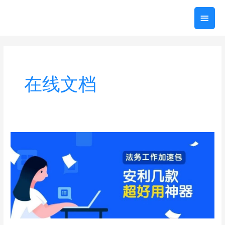
跳
主
至
内
菜
容
单
在线文档
法
务
工
作
加
速
包：