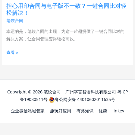
电
担心用印合同与电子版不一致？一键合同比对轻
子
松解决！
版
笔饺合同
不
一
幸运的是，笔饺合同的出现，为这一难题提供了一键合同比对的
致？
解决方案，让合同管理变得轻松高效。
一
查看 »
键
合
同
比
对
轻
Copyright © 2026 笔饺合同 | 广州字言智语科技有限公司
粤ICP
松
备19080511号
粤公网安备 44010602011635号
解
企业微信私域管家
趣玩好应用
有路知识
优读
Jinkey
决！