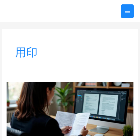
跳
主
至
内
菜
容
单
用印
担
心
用
印
合
同
与