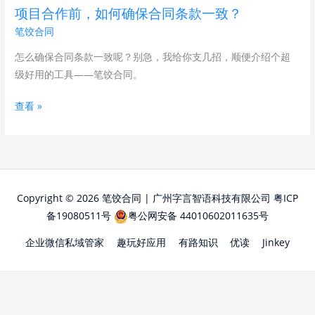
确
项目合作前，如何确保合同条款一致？
保
笔饺合同
合
同
怎么确保合同条款一致呢？别急，我给你支几招，顺便介绍个超
条
级好用的工具——笔饺合同。
款
查看 »
一
致？
Copyright © 2026 笔饺合同 | 广州字言智语科技有限公司
粤ICP
备19080511号
粤公网安备 44010602011635号
企业微信私域管家
趣玩好应用
有路知识
优读
Jinkey