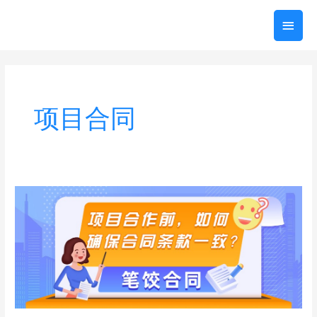
跳
主
至
内
菜
容
单
项目合同
项
目
合
作
前，
如
何