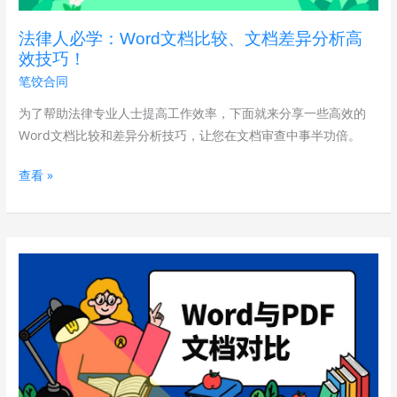
文
档
法律人必学：Word文档比较、文档差异分析高
比
效技巧！
较、
笔饺合同
文
档
为了帮助法律专业人士提高工作效率，下面就来分享一些高效的
差
Word文档比较和差异分析技巧，让您在文档审查中事半功倍。
异
查看 »
分
析
高
效
Word
技
与
巧！
PDF
文
档
对
比，