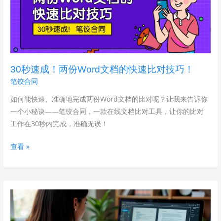
成！
两
份
Word
文
30秒速成！两份Word文档的快速比对技巧！
档
笔饺合同
的
快
如何能快速、准确地完成两份Word文档的比对呢？让我来告诉你
速
一个小秘诀——笔饺合同，一款在线文档比对工具，让你的比对
比
工作在30秒内完成，准确无误！
对
查看 »
技
巧！
担
心
用