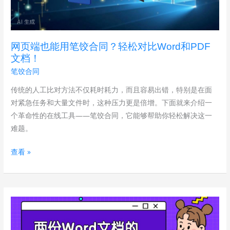
用
笔
饺
网页端也能用笔饺合同？轻松对比Word和PDF
合
文档！
同？
笔饺合同
轻
松
传统的人工比对方法不仅耗时耗力，而且容易出错，特别是在面
对
对紧急任务和大量文件时，这种压力更是倍增。下面就来介绍一
比
个革命性的在线工具——笔饺合同，它能够帮助你轻松解决这一
Word
难题。
和
查看 »
PDF
文
档！
30
秒
速