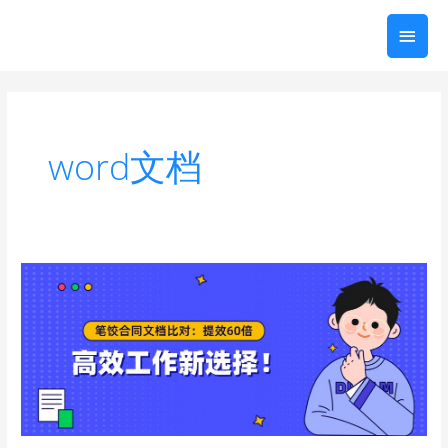
跳
主
至
内
菜
容
单
word文档
笔
饺
合
同
文
档
比