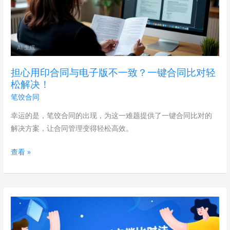
印
合
同
与
电
担心用印合同与电子版不一致？一键合同比对轻
子
松解决！
版
笔饺合同
不
一
幸运的是，笔饺合同的出现，为这一难题提供了一键合同比对的
致？
解决方案，让合同管理变得轻松高效。
一
查看 »
键
合
同
比
告
对
别
轻
低
松