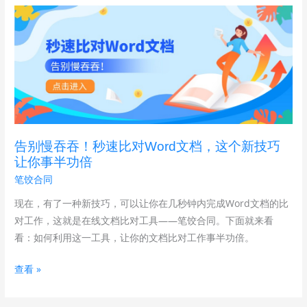
告
对
别
网
慢
站！
吞
吞！
秒
速
比
告别慢吞吞！秒速比对Word文档，这个新技巧
对
让你事半功倍
Word
笔饺合同
文
档，
现在，有了一种新技巧，可以让你在几秒钟内完成Word文档的比
这
对工作，这就是在线文档比对工具——笔饺合同。下面就来看
个
看：如何利用这一工具，让你的文档比对工作事半功倍。
新
查看 »
技
巧
让