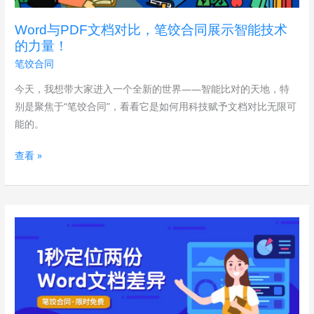
笔
Word与PDF文档对比，笔饺合同展示智能技术
饺
的力量！
合
笔饺合同
同
展
今天，我想带大家进入一个全新的世界——智能比对的天地，特
示
别是聚焦于“笔饺合同”，看看它是如何用科技赋予文档对比无限可
智
能的。
能
查看 »
技
术
的
力
1
量！
秒
定
位
两
份