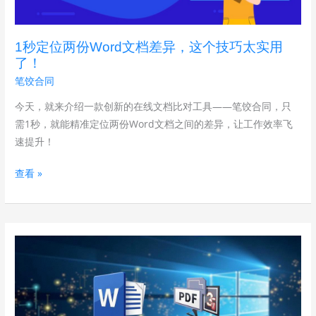
Word
文
1秒定位两份Word文档差异，这个技巧太实用
档
了！
差
笔饺合同
异，
这
今天，就来介绍一款创新的在线文档比对工具——笔饺合同，只
个
需1秒，就能精准定位两份Word文档之间的差异，让工作效率飞
技
速提升！
巧
查看 »
太
实
用
了！
网
页
端
也
能