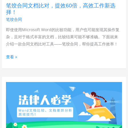
对，
笔饺合同文档比对，提效60倍，高效工作新选
提
择！
效
笔饺合同
60
倍，
即使使用Microsoft Word的比较功能，用户也可能发现其操作复
高
杂，且对于格式丰富的文档，比较结果可能不够准确。下面就来
效
介绍一款合同文档比对工具——笔饺合同，帮你提高工作效率！
工
查看 »
作
新
选
择！
法
律
人
必
学：
Word