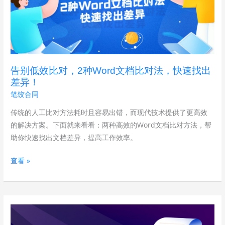
效
解
比
决！
对，
2
种
告别低效比对，2种Word文档比对法，快速找出
Word
差异！
文
笔饺合同
档
比
传统的人工比对方法耗时且容易出错，而现代技术提供了更高效
对
的解决方案。下面就来看看：两种高效的Word文档比对方法，帮
法，
助你快速找出文档差异，提高工作效率。
快
查看 »
速
找
出
差
Word
异！
文