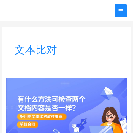
跳
主
至
内
菜
容
单
文本比对
有
什
么
方
法
可
检