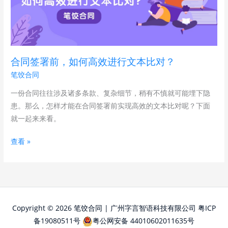
署
本
前，
比
如
对
何
软
高
件
合同签署前，如何高效进行文本比对？
效
推
笔饺合同
进
荐？
行
一份合同往往涉及诸多条款、复杂细节，稍有不慎就可能埋下隐
文
患。那么，怎样才能在合同签署前实现高效的文本比对呢？下面
本
就一起来来看。
比
查看 »
对？
Copyright © 2026 笔饺合同 | 广州字言智语科技有限公司
粤ICP
备19080511号
粤公网安备 44010602011635号