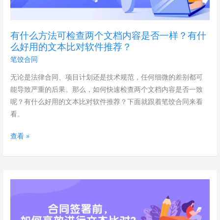
查
两
个
有什么方法可检查两个文档内容是否一样？有什
文
么好用的文本比对软件推荐？
档
笔饺合同
内
容
无论是法律合同、项目计划还是技术规范，任何细微的差别都可
是
能导致严重的后果。那么，如何快速检查两个文档内容是否一致
否
呢？有什么好用的文本比对软件推荐？下面就跟着笔饺合同来看
一
看。
样？
有
查看 »
什
么
好
合
用
同
的
签
文