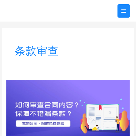
跳
主
至
内
菜
容
单
条款审查
如
何
审
查
合
同
内