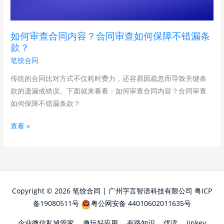
容？
合
同
如何审查合同内容？合同审查如何保障不错漏条
审
款？
查
笔饺合同
如
何
传统的合同比对方式不仅耗时费力，还容易因疏忽而导致关键条
保
款的遗漏或错误。下面就来看看：如何审查合同内容？合同审查
障
如何保障不错漏条款？
不
错
查看 »
漏
条
款？
Copyright © 2026 笔饺合同 | 广州字言智语科技有限公司
粤ICP
备19080511号
粤公网安备 44010602011635号
企业微信私域管家
趣玩好应用
有路知识
优读
Jinkey