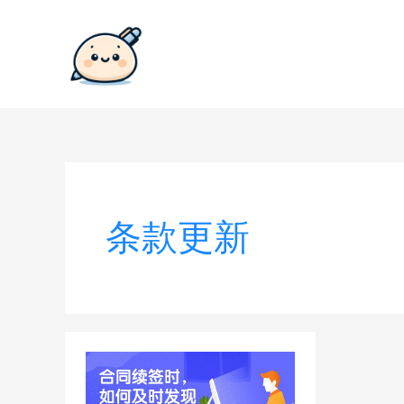
跳
至
内
容
条款更新
合
同