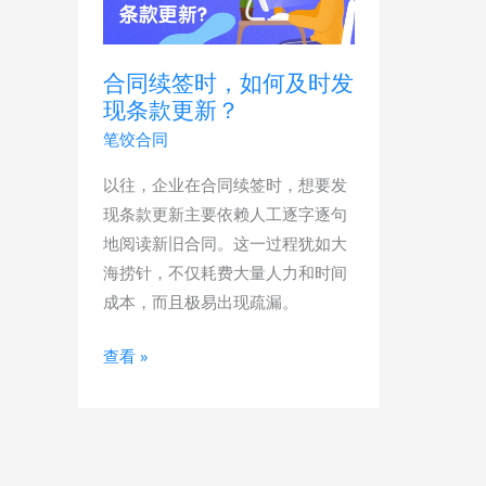
续
签
时，
合同续签时，如何及时发
如
现条款更新？
何
笔饺合同
及
以往，企业在合同续签时，想要发
时
现条款更新主要依赖人工逐字逐句
发
地阅读新旧合同。这一过程犹如大
现
海捞针，不仅耗费大量人力和时间
条
成本，而且极易出现疏漏。
款
更
查看 »
新？