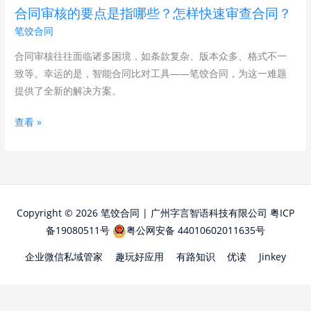
是
合同审核的要点是指哪些？怎样快速审查合同？
指
笔饺合同
哪
些？
合同审核往往面临诸多困境，如条款复杂、版本众多、格式不一
怎
致等。幸运的是，智能合同比对工具——笔饺合同，为这一难题
样
提供了全新的解决方案。
快
查看 »
速
审
查
合
同？
Copyright © 2026 笔饺合同 | 广州字言智语科技有限公司
粤ICP
备19080511号
粤公网安备 44010602011635号
企业微信私域管家
趣玩好应用
有路知识
优读
Jinkey