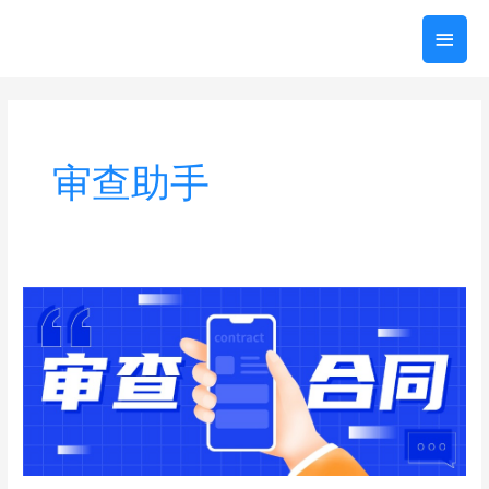
跳
主
至
内
菜
容
单
审查助手
合
同
审
核
的
要
点