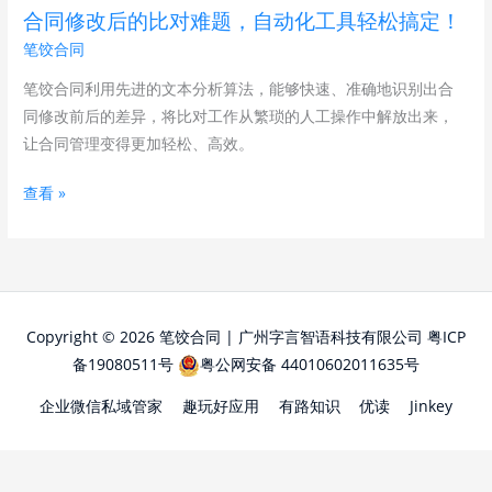
对
合同修改后的比对难题，自动化工具轻松搞定！
难
笔饺合同
题，
自
笔饺合同利用先进的文本分析算法，能够快速、准确地识别出合
动
同修改前后的差异，将比对工作从繁琐的人工操作中解放出来，
化
让合同管理变得更加轻松、高效。
工
查看 »
具
轻
松
搞
定！
Copyright © 2026 笔饺合同 | 广州字言智语科技有限公司
粤ICP
备19080511号
粤公网安备 44010602011635号
企业微信私域管家
趣玩好应用
有路知识
优读
Jinkey