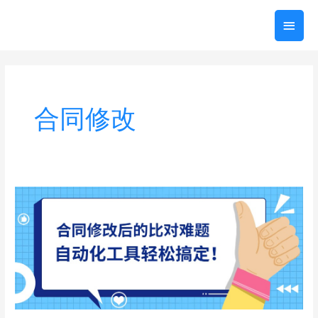
跳
主
至
内
菜
容
单
合同修改
合
同
修
改
后
的
比