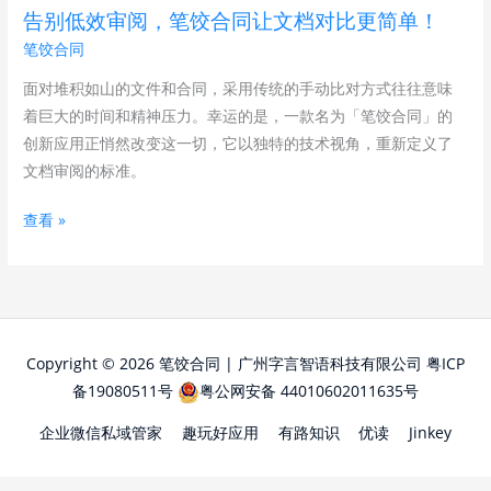
饺
告别低效审阅，笔饺合同让文档对比更简单！
合
笔饺合同
同
让
面对堆积如山的文件和合同，采用传统的手动比对方式往往意味
文
着巨大的时间和精神压力。幸运的是，一款名为「笔饺合同」的
档
创新应用正悄然改变这一切，它以独特的技术视角，重新定义了
对
文档审阅的标准。
比
查看 »
更
简
单！
Copyright © 2026 笔饺合同 | 广州字言智语科技有限公司
粤ICP
备19080511号
粤公网安备 44010602011635号
企业微信私域管家
趣玩好应用
有路知识
优读
Jinkey