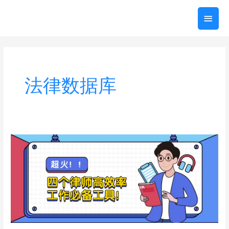
跳
主
至
内
菜
容
单
法律数据库
超
火，
推
荐
4
个
律