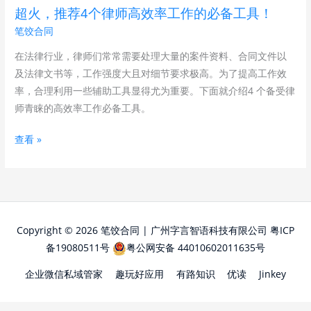
师
超火，推荐4个律师高效率工作的必备工具！
高
笔饺合同
效
率
在法律行业，律师们常常需要处理大量的案件资料、合同文件以
工
及法律文书等，工作强度大且对细节要求极高。为了提高工作效
作
率，合理利用一些辅助工具显得尤为重要。下面就介绍4 个备受律
的
师青睐的高效率工作必备工具。
必
查看 »
备
工
具！
Copyright © 2026 笔饺合同 | 广州字言智语科技有限公司
粤ICP
备19080511号
粤公网安备 44010602011635号
企业微信私域管家
趣玩好应用
有路知识
优读
Jinkey