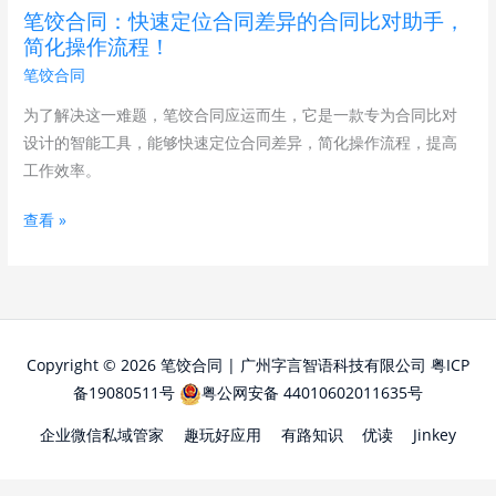
位
笔饺合同：快速定位合同差异的合同比对助手，
合
简化操作流程！
同
笔饺合同
差
异
为了解决这一难题，笔饺合同应运而生，它是一款专为合同比对
的
设计的智能工具，能够快速定位合同差异，简化操作流程，提高
合
工作效率。
同
查看 »
比
对
助
手，
简
化
Copyright © 2026 笔饺合同 | 广州字言智语科技有限公司
粤ICP
操
备19080511号
粤公网安备 44010602011635号
作
企业微信私域管家
趣玩好应用
有路知识
优读
Jinkey
流
程！