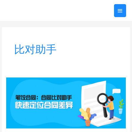
跳
主
至
内
菜
容
单
比对助手
笔
饺
合
同：
快
速
定