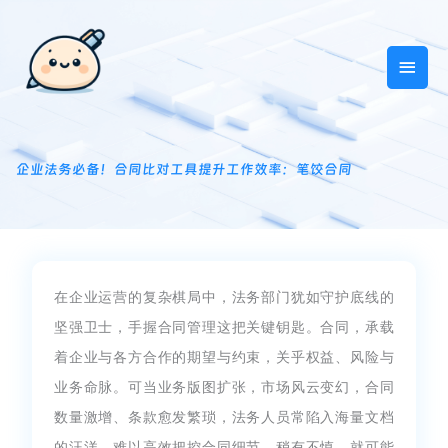
跳
主
至
内
菜
容
单
企业法务必备！合同比对工具提升工作效率：笔饺合同
在企业运营的复杂棋局中，法务部门犹如守护底线的
坚强卫士，手握合同管理这把关键钥匙。合同，承载
着企业与各方合作的期望与约束，关乎权益、风险与
业务命脉。可当业务版图扩张，市场风云变幻，合同
数量激增、条款愈发繁琐，法务人员常陷入海量文档
的汪洋，难以高效把控合同细节，稍有不慎，就可能